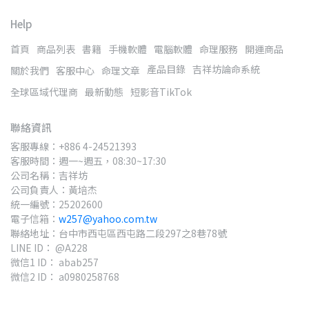
Help
首頁
商品列表
書籍
手機軟體
電腦軟體
命理服務
開運商品
產品目錄
吉祥坊論命系統
關於我們
客服中心
命理文章
全球區域代理商
最新動態
短影音TikTok
聯絡資訊
客服專線：+886 4-24521393
客服時間：週一~週五，08:30~17:30
公司名稱：吉祥坊
公司負責人：黃培杰
統一編號：25202600
電子信箱：
w257@yahoo.com.tw
聯絡地址：台中市西屯區西屯路二段297之8巷78號
LINE ID： @A228
微信1 ID： abab257
微信2 ID： a0980258768