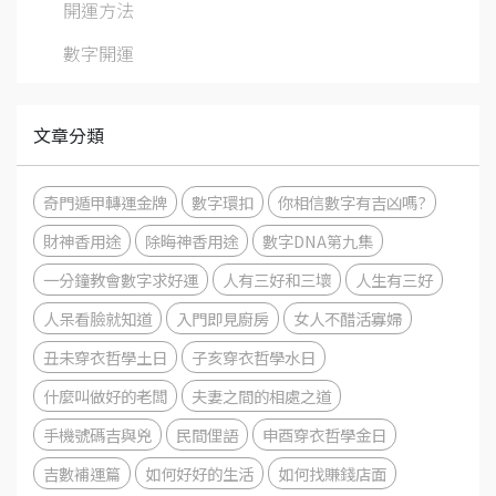
開運方法
數字開運
文章分類
奇門遁甲轉運金牌
數字環扣
你相信數字有吉凶嗎?
財神香用途
除晦神香用途
數字DNA第九集
一分鐘教會數字求好運
人有三好和三壞
人生有三好
人呆看臉就知道
入門即見廚房
女人不醋活寡婦
丑未穿衣哲學土日
子亥穿衣哲學水日
什麼叫做好的老闆
夫妻之間的相處之道
手機號碼吉與兇
民間俚語
申酉穿衣哲學金日
吉數補運篇
如何好好的生活
如何找賺錢店面