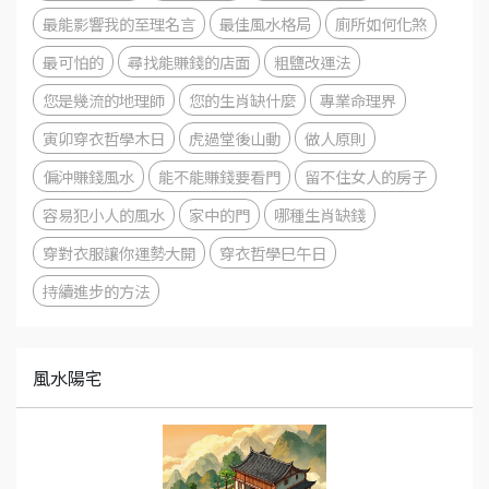
最能影響我的至理名言
最佳風水格局
廁所如何化煞
最可怕的
尋找能賺錢的店面
粗鹽改運法
您是幾流的地理師
您的生肖缺什麼
專業命理界
寅卯穿衣哲學木日
虎過堂後山動
做人原則
偏沖賺錢風水
能不能賺錢要看門
留不住女人的房子
容易犯小人的風水
家中的門
哪種生肖缺錢
穿對衣服讓你運勢大開
穿衣哲學巳午日
持續進步的方法
風水陽宅