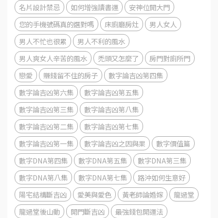
名片設計禁忌
如何增強讀書運
安神位開大門
您的手機號碼真的選對嗎
床廁廳房灶
男人女人
男人不忙也很累
男人不利的風水
男人爽女人辛苦的風水
禿頭又怎麼了
房門對廁所門
戀愛
賺錢留不住的房子
數字論吉凶第四集
數字論吉凶第六集
數字論吉凶第五集
數字論吉凶第三集
數字論吉凶第八集
數字論吉凶第二集
數字論吉凶第七集
數字論吉凶第一集
數字論吉凶之因與果
數字價值篇
數字DNA第四集
數字DNA第五集
數字DNA第三集
數字DNA第八集
數字DNA第七集
路沖如何生意好
陽宅結構斷吉凶
愛美與愛色
黃老師論婚嫁
龍過堂
龍過堂後山動
開門斷吉凶
最強錢包開運法