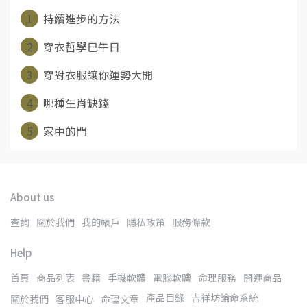
1
持續進步的方法
2
穿衣哲學巳午日
3
穿對衣服讓你運勢大開
4
哪種生肖缺錢
5
家中的門
About us
查詢
關於我們
我的帳戶
隱私政策
服務條款
Help
首頁
商品列表
書籍
手機軟體
電腦軟體
命理服務
開運商品
產品目錄
吉祥坊論命系統
關於我們
客服中心
命理文章