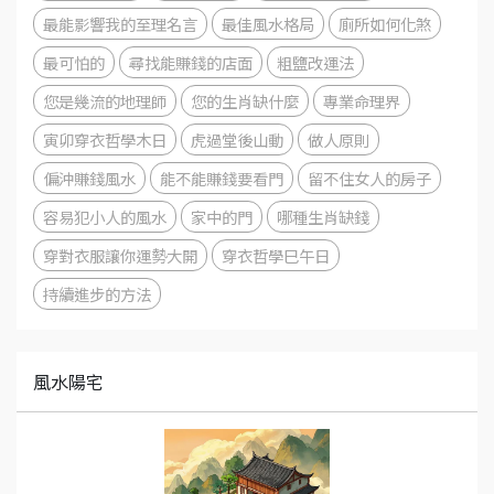
最能影響我的至理名言
最佳風水格局
廁所如何化煞
最可怕的
尋找能賺錢的店面
粗鹽改運法
您是幾流的地理師
您的生肖缺什麼
專業命理界
寅卯穿衣哲學木日
虎過堂後山動
做人原則
偏沖賺錢風水
能不能賺錢要看門
留不住女人的房子
容易犯小人的風水
家中的門
哪種生肖缺錢
穿對衣服讓你運勢大開
穿衣哲學巳午日
持續進步的方法
風水陽宅