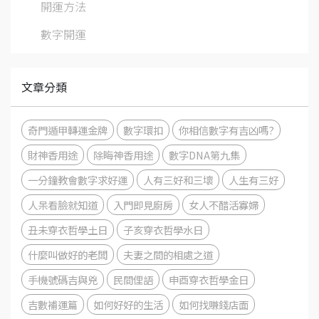
開運方法
數字開運
文章分類
奇門遁甲轉運金牌
數字環扣
你相信數字有吉凶嗎?
財神香用途
除晦神香用途
數字DNA第九集
一分鐘教會數字求好運
人有三好和三壞
人生有三好
人呆看臉就知道
入門即見廚房
女人不醋活寡婦
丑未穿衣哲學土日
子亥穿衣哲學水日
什麼叫做好的老闆
夫妻之間的相處之道
手機號碼吉與兇
民間俚語
申酉穿衣哲學金日
吉數補運篇
如何好好的生活
如何找賺錢店面