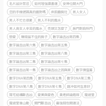
名片設計禁忌
如何增強讀書運
安神位開大門
您的手機號碼真的選對嗎
床廁廳房灶
男人女人
男人不忙也很累
男人不利的風水
男人爽女人辛苦的風水
禿頭又怎麼了
房門對廁所門
戀愛
賺錢留不住的房子
數字論吉凶第四集
數字論吉凶第六集
數字論吉凶第五集
數字論吉凶第三集
數字論吉凶第八集
數字論吉凶第二集
數字論吉凶第七集
數字論吉凶第一集
數字論吉凶之因與果
數字價值篇
數字DNA第四集
數字DNA第五集
數字DNA第三集
數字DNA第八集
數字DNA第七集
路沖如何生意好
陽宅結構斷吉凶
愛美與愛色
黃老師論婚嫁
龍過堂
龍過堂後山動
開門斷吉凶
最強錢包開運法