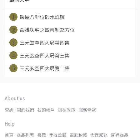
1
房屋八卦位砂水詳解
2
命掛與宅之四害制煞方位
3
三元玄空四大局第四集
4
三元玄空四大局第三集
5
三元玄空四大局第二集
About us
查詢
關於我們
我的帳戶
隱私政策
服務條款
Help
首頁
商品列表
書籍
手機軟體
電腦軟體
命理服務
開運商品