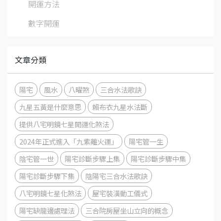
開運方法
數字開運
文章分類
陽宅
風水
八曜煞
三合水法歌訣
九星五黃是什麼意思
賴布衣九星水法斷
提供八宅明鏡七星開運化煞法
2024年正式進入「九紫離火運」
陽宅管一生
陰宅管一世
陽宅診斷步驟上集
陽宅診斷步驟中集
陽宅診斷步驟下集
陰陽宅三合水法歌訣
八宅明鏡七星化煞法
屋宅裝潢動工儀式
陽宅缺龍邊處理法
三合院房屋坐山立向的概念