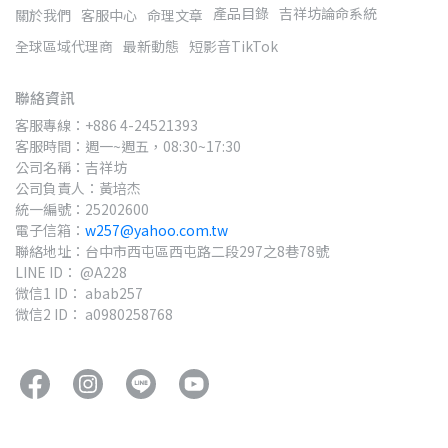
產品目錄
吉祥坊論命系統
關於我們
客服中心
命理文章
全球區域代理商
最新動態
短影音TikTok
聯絡資訊
客服專線：+886 4-24521393
客服時間：週一~週五，08:30~17:30
公司名稱：吉祥坊
公司負責人：黃培杰
統一編號：25202600
電子信箱：
w257@yahoo.com.tw
聯絡地址：台中市西屯區西屯路二段297之8巷78號
LINE ID： @A228
微信1 ID： abab257
微信2 ID： a0980258768