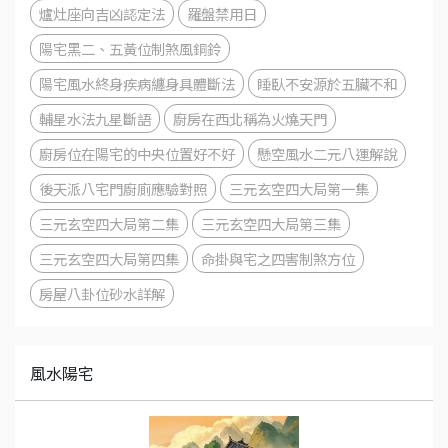
爐灶座向吉凶認定法
羅盤禁用日
陽宅黑二、五黃位制煞風銅鈴
陽宅風水終身疾病纏身具體斷法
睡臥不安源於五臟不和
輔星水法九星斷語
廚房在西北稱為火燒天門
廚房位在陽宅的中央位置好不好
懸空風水二元八運解說
後天派八宅門廚廁應驗對照
三元玄空四大局第一集
三元玄空四大局第二集
三元玄空四大局第三集
三元玄空四大局第四集
命掛與宅之四害制煞方位
房屋八卦位砂水詳解
風水陽宅