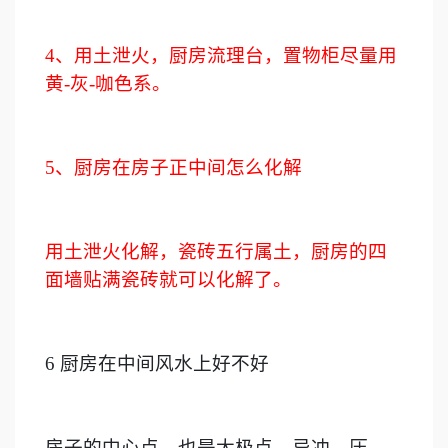
4
、用土泄火，厨房流理台，置物柜尽量用
黄
-
灰
-
咖色系。
5
、厨房在房子正中间怎么化解
用土泄火化解，瓷砖五行属土，厨房的四
面墙贴满瓷砖就可以化解了。
6
厨房在中间风水上好不好
房子的中心点，也是太极点，忌冲、压