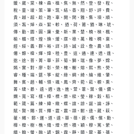
媛、崴、棠、棟、森、植、焦、無、然、登、發、程、
稅、童、竣、策、筆、筑、結、善、翔、舒、評、費、
貴、越、超、趁、跑、辜、開、閑、雅、集、項、順、
須、寪、焯、焱、絜、軫、 迺、荷、莆、猶、琳、琥、
傳、勤、園、圓、廉、彙、新、業、楚、楠、楨、楓、
榆、楣、煤、煌、煥、煖、牒、祿、萬、稚、稠、稟、
經、綏、義、群、裕、詳、詩、誠、詮、詹、農、靖、
僊、嫄、椲、煇、煒、稑、豊、 這、通、連、透、逢、
逖、途、菩、菁、華、菲、菊、獅、瑞、像、夢、嫦、
嫣、實、對、廖、彰、榮、榷、榭、熔、熙、熊、熒、
睿、種、端、筵、箏、綻、綠、綱、綺、綸、維、肇、
舞、賓、趙、輔、領、颯、鳳、齊、菀、菘、榞、熏、
箐、緁、綦、 逵、週、逸、進、萱、葦、葉、儀、儂、
嫻、寬、寫、樣、樟、標、樂、樑、瑩、稼、穀、稻、
範、箴、篇、練、緯、緻、蝶、誼、諒、誕、論、諍、
賦、賢、賜、質、輝、霆、震、頡、駙、逯、葳、萩、
葰、緗、 郵、運、道、達、蓉、蓓、蒼、儒、儐、勳、
樺、橙、樹、樵、熾、燈、燃、積、穎、穆、篤、縈、
縉、翰、螢、融、諺、錦、霖、靜、頤、龍、蓁、蒨、