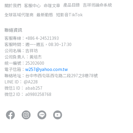
產品目錄
吉祥坊論命系統
關於我們
客服中心
命理文章
全球區域代理商
最新動態
短影音TikTok
聯絡資訊
客服專線：+886 4-24521393
客服時間：週一~週五，08:30~17:30
公司名稱：吉祥坊
公司負責人：黃培杰
統一編號：25202600
電子信箱：
w257@yahoo.com.tw
聯絡地址：台中市西屯區西屯路二段297之8巷78號
LINE ID： @A228
微信1 ID： abab257
微信2 ID： a0980258768