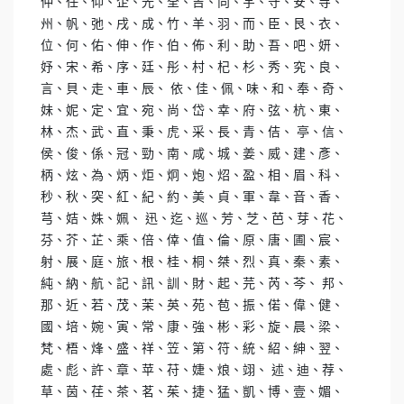
仲、任、仰、企、光、全、吉、向、宇、守、安、寺、
州、帆、弛、戌、成、竹、羊、羽、而、臣、艮、衣、
位、何、佑、伸、作、伯、佈、利、助、吾、吧、妍、
妤、宋、希、序、廷、彤、村、杞、杉、秀、究、良、
言、貝、走、車、辰、 依、佳、佩、味、和、奉、奇、
妹、妮、定、宜、宛、尚、岱、幸、府、弦、杭、東、
林、杰、武、直、秉、虎、采、長、青、佶、 亭、信、
侯、俊、係、冠、勁、南、咸、城、姜、威、建、彥、
柄、炫、為、炳、炬、炯、炮、炤、盈、相、眉、科、
秒、秋、突、紅、紀、約、美、貞、軍、韋、音、香、
芎、姞、姝、姵、 迅、迄、巡、芳、芝、芭、芽、花、
芬、芥、芷、乘、倍、倖、值、倫、原、唐、圃、宸、
射、展、庭、旅、根、桂、桐、桀、烈、真、秦、素、
純、納、航、記、訊、訓、財、起、芫、芮、芩、 邦、
那、近、若、茂、茉、英、苑、苞、振、偌、偉、健、
國、培、婉、寅、常、康、強、彬、彩、旋、晨、梁、
梵、梧、烽、盛、祥、笠、第、符、統、紹、紳、翌、
處、彪、許、章、苹、苻、婕、烺、翊、 述、迪、荐、
草、茵、荏、茶、茗、茱、捷、猛、凱、博、壹、媚、