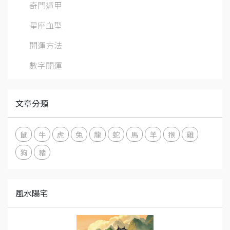
奇門遁甲
星座血型
開運方法
數字開運
文章分類
鼠
牛
虎
兔
龍
蛇
馬
羊
猴
雞
狗
豬
風水陽宅