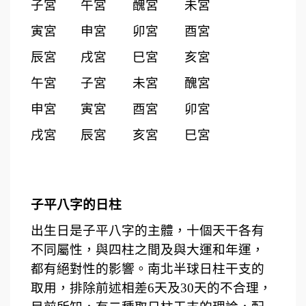
子宮
午宮
醜宮
未宮
寅宮
申宮
卯宮
酉宮
辰宮
戌宮
巳宮
亥宮
午宮
子宮
未宮
醜宮
申宮
寅宮
酉宮
卯宮
戌宮
辰宮
亥宮
巳宮
子平八字的日柱
出生日是子平八字的主體，十個天干各有
不同屬性，與四柱之間及與大運和年運，
都有絕對性的影響。南北半球日柱干支的
取用，排除前述相差6天及30天的不合理，