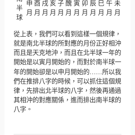
申
酉
戌
亥
子
醜
寅
卯
辰
巳
午
未
半
月
月
月
月
月
月
月
月
月
月
月
月
球
從上表，我們可以看到這樣一個規律，
就是南北半球的所對應的月份正好相沖
而且是天克地沖，而且在北半球一年的
開始是以寅月開始的，而對於南半球一
年的開始卻是以申月開始的
……
所以我
們在推排八字的時候，可以抓住這個規
律，先排出北半球的八字，然後再通過
其相沖的對應關係，進而排出南半球的
八字。