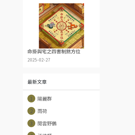
命掛與宅之四害制煞方位
2025-02-27
最新文章
1
陽麗群
2
雨荷
3
閒雲野鶴