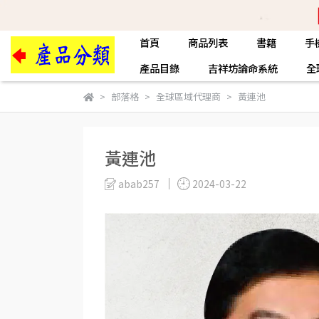
首頁
商品列表
書籍
手
產品目錄
吉祥坊論命系統
全
部落格
全球區域代理商
黃連池
黃連池
abab257
2024-03-22