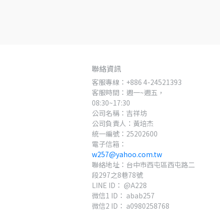
聯絡資訊
客服專線：+886 4-24521393
客服時間：週一~週五，
08:30~17:30
公司名稱：吉祥坊
公司負責人：黃培杰
統一編號：25202600
電子信箱：
w257@yahoo.com.tw
聯絡地址：台中市西屯區西屯路二
段297之8巷78號
LINE ID： @A228
微信1 ID： abab257
微信2 ID： a0980258768