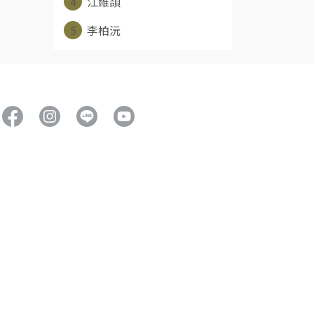
4
江維頡
5
李柏沅