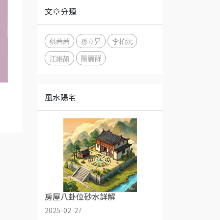
文章分類
蔡茜茜
孫立昇
李柏沅
江維頡
陽麗群
風水陽宅
房屋八卦位砂水詳解
2025-02-27