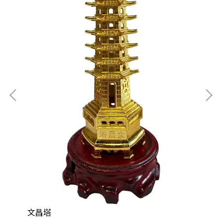
八
NT
文昌塔