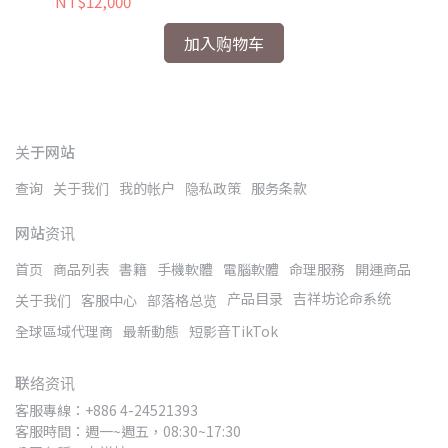
NT$12,000
NT
加入购物车
关于网站
查询
关于我们
我的帐户
隐私政策
服务条款
网站资讯
首页
商品列表
書籍
手機軟體
電腦軟體
命理服務
開運商品
产品目录
吉祥坊论命系统
关于我们
客服中心
部落格总览
全球區域代理商
最新動態
短影音TikTok
联络资讯
客服專線：+886 4-24521393
客服時間：週一~週五，08:30~17:30