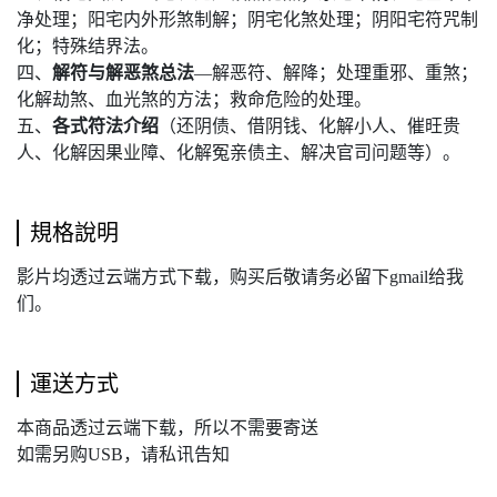
净处理；阳宅内外形煞制解；阴宅化煞处理；阴阳宅符咒制
化；特殊结界法。
四、
解符与解恶煞总法
—解恶符、解降；处理重邪、重煞；
化解劫煞、血光煞的方法；救命危险的处理。
五、
各式符法介绍
（还阴债、借阴钱、化解小人、催旺贵
人、化解因果业障、化解冤亲债主、解决官司问题等）。
規格說明
影片均透过云端方式下载，购买后敬请务必留下gmail给我
们。
運送方式
本商品透过云端下载，所以不需要寄送
如需另购USB，请私讯告知