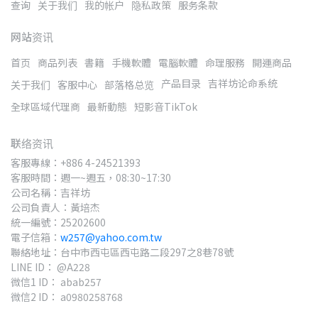
查询
关于我们
我的帐户
隐私政策
服务条款
网站资讯
首页
商品列表
書籍
手機軟體
電腦軟體
命理服務
開運商品
产品目录
吉祥坊论命系统
关于我们
客服中心
部落格总览
全球區域代理商
最新動態
短影音TikTok
联络资讯
客服專線：+886 4-24521393
客服時間：週一~週五，08:30~17:30
公司名稱：吉祥坊
公司負責人：黃培杰
統一編號：25202600
電子信箱：
w257@yahoo.com.tw
聯絡地址：台中市西屯區西屯路二段297之8巷78號
LINE ID： @A228
微信1 ID： abab257
微信2 ID： a0980258768