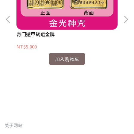
奇门遁甲转运金牌
命
NT$5,000
NT
加入购物车
关于网站