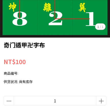
1
/
1
奇门遁甲卍字布
NT$100
商品编号:
供货状况:
尚有库存