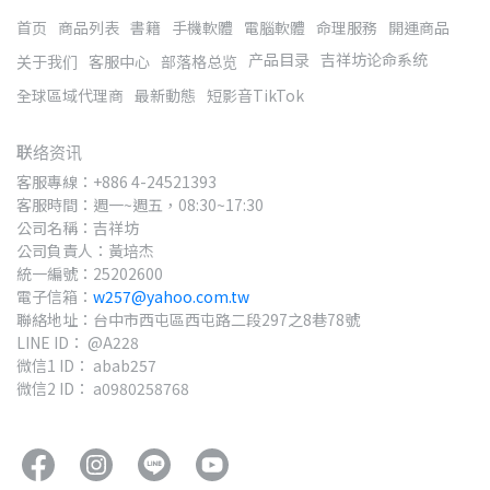
首页
商品列表
書籍
手機軟體
電腦軟體
命理服務
開運商品
产品目录
吉祥坊论命系统
关于我们
客服中心
部落格总览
全球區域代理商
最新動態
短影音TikTok
联络资讯
客服專線：+886 4-24521393
客服時間：週一~週五，08:30~17:30
公司名稱：吉祥坊
公司負責人：黃培杰
統一編號：25202600
電子信箱：
w257@yahoo.com.tw
聯絡地址：台中市西屯區西屯路二段297之8巷78號
LINE ID： @A228
微信1 ID： abab257
微信2 ID： a0980258768