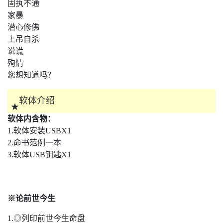
固执不通
家暴
潜心修佛
上吊自杀
说谎
殉情
您想知道吗？
软体介绍
★
软体内含物：
1.软体安装USBX1
2.命书范例一本
3.软体USB钥匙X1
※论前世今生
1.◎列印前世今生命盘