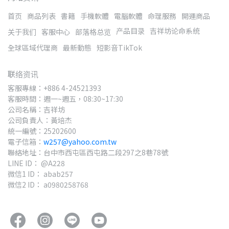
首页
商品列表
書籍
手機軟體
電腦軟體
命理服務
開運商品
产品目录
吉祥坊论命系统
关于我们
客服中心
部落格总览
全球區域代理商
最新動態
短影音TikTok
联络资讯
客服專線：+886 4-24521393
客服時間：週一~週五，08:30~17:30
公司名稱：吉祥坊
公司負責人：黃培杰
統一編號：25202600
電子信箱：
w257@yahoo.com.tw
聯絡地址：台中市西屯區西屯路二段297之8巷78號
LINE ID： @A228
微信1 ID： abab257
微信2 ID： a0980258768