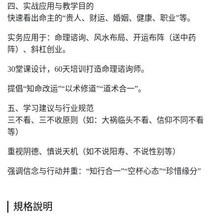
四、实战应用与教学目的
快速看出命主的“贵人、财运、婚姻、健康、职业”等。
实务应用于：命理谘询、风水布局、开运布阵（送中药
阵）、斜杠创业。
30堂课设计，60天培训打造命理谘询师。
提倡“知命改运”“以术修道”“道术合一”。
五、学习建议与行业规范
三不看、三不收原则（如：大祸临头不看、信仰不同不看
等）
重视阴德、慎说天机（如不说阳寿、不说性别等）
强调信念与行动并重：“知行合一”“空杯心态”“珍惜缘分”
規格說明