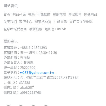
网站资讯
首页
商品列表
書籍
手機軟體
電腦軟體
命理服務
開運商品
产品目录
吉祥坊论命系统
关于我们
客服中心
部落格总览
全球區域代理商
最新動態
短影音TikTok
联络资讯
客服專線：+886 4-24521393
客服時間：週一~週五，08:30~17:30
公司名稱：吉祥坊
公司負責人：黃培杰
統一編號：25202600
電子信箱：
w257@yahoo.com.tw
聯絡地址：台中市西屯區西屯路二段297之8巷78號
LINE ID： @A228
微信1 ID： abab257
微信2 ID： a0980258768