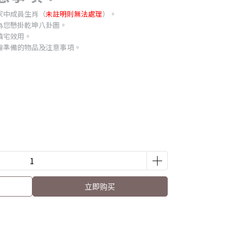
家中成員生肖（
未註明則無法處理
）。
為您懸掛乾坤八卦圖。
鎮宅效用。
需準備的物品及注意事項。
立即购买