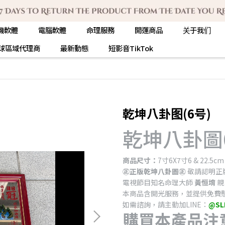
機軟體
電腦軟體
命理服務
開運商品
关于我们
球區域代理商
最新動態
短影音TikTok
乾坤八卦图(6号)
乾坤八卦圖
商品尺寸：
7寸6X7寸6 & 22.5cm 
㊣正版乾坤八卦圖㊣
敬請認明正
電視節目知名命理大師
黃恒堉
親
本商品含開光服務，並提供免費
如需諮詢，請主動加LINE：
@SL
購買本產品注