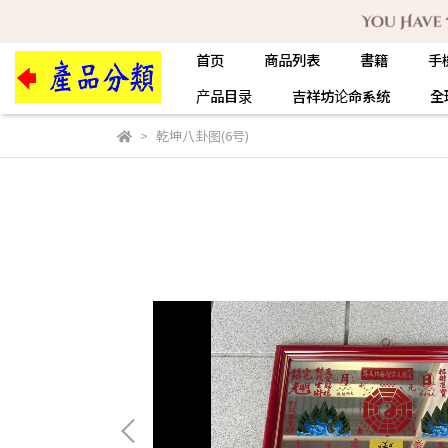
首页
商品列表
書籍
手
产品目录
吉祥坊论命系统
全
乾坤八卦图(6号)