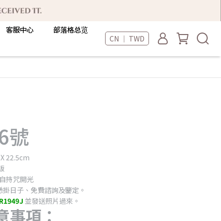
客服中心
部落格总览
CN ｜ TWD
6號
X 22.5cm
版
自持咒開光
懸掛日子、免費諮詢及鑒定。
R1949J
並發送照片過來。
意事項：