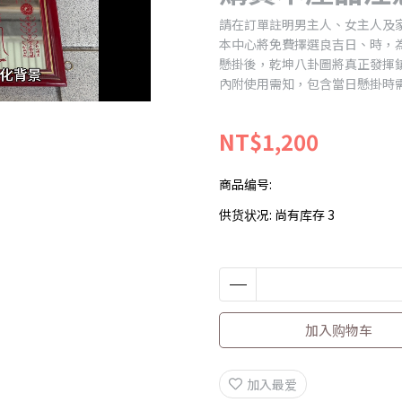
請在訂單註明男主人、女主人及
本中心將免費擇選良吉日、時，
懸掛後，乾坤八卦圖將真正發揮
內附使用需知，包含當日懸掛時
NT$1,200
商品编号:
供货状况:
尚有库存 3
加入购物车
加入最爱