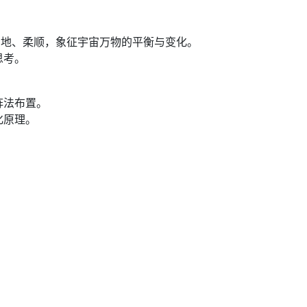
、地、柔顺，象征宇宙万物的平衡与变化。
思考。
阵法布置。
化原理。