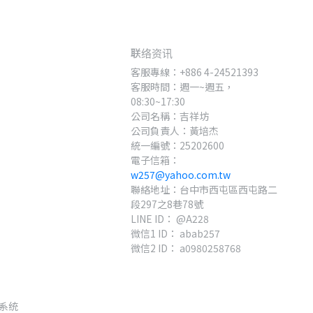
联络资讯
客服專線：+886 4-24521393
客服時間：週一~週五，
08:30~17:30
公司名稱：吉祥坊
公司負責人：黃培杰
統一編號：25202600
電子信箱：
w257@yahoo.com.tw
聯絡地址：台中市西屯區西屯路二
段297之8巷78號
LINE ID： @A228
微信1 ID： abab257
微信2 ID： a0980258768
系统