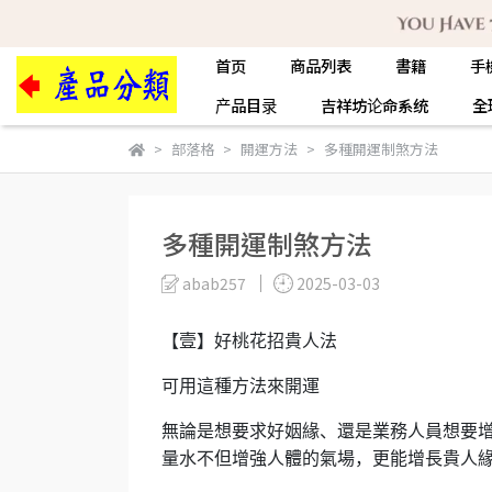
首页
商品列表
書籍
手
产品目录
吉祥坊论命系统
全
部落格
開運方法
多種開運制煞方法
多種開運制煞方法
abab257
2025-03-03
【壹】好桃花招貴人法
可用這種方法來開運
無論是想要求好姻緣、還是業務人員想要
量水不但增強人體的氣場，更能增長貴人