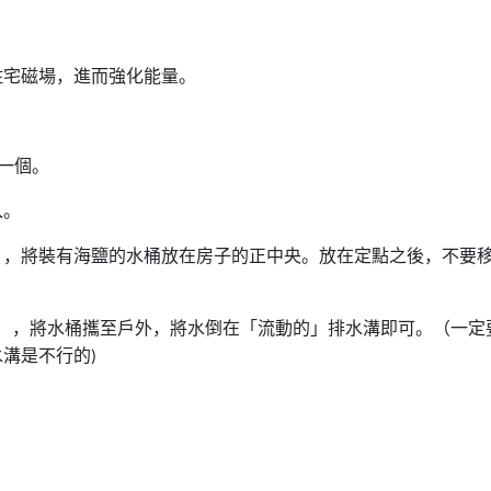
住宅磁場，進而強化能量。
一個。
入。
），將裝有海鹽的水桶放在房子的正中央。放在定點之後，不要
），將水桶攜至戶外，將水倒在「流動的」排水溝即可。（一定
水溝是不行的
)