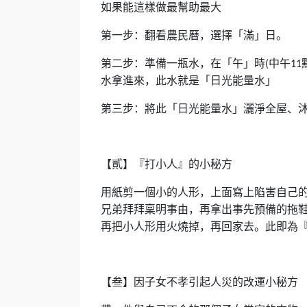
如果能這樣做最幫助最大
第一步：翻看農民曆，選擇「滿」日。
第二步：準備一瓶水，在「午」時
中午
(
11
水拿進來，此水就是「日光能量水」
第三步：將此「日光能量水」灑淨全屋、
【貳】『打小人』的小秘方
用紙剪一個小的人形，上面寫上陷害自己
兄弟拜拜稟明事由，再拿出事先預備的拖
再把小人形用火燒掉，再回家去。此即為
【叁】因子女不孝引起人災的改運小秘方