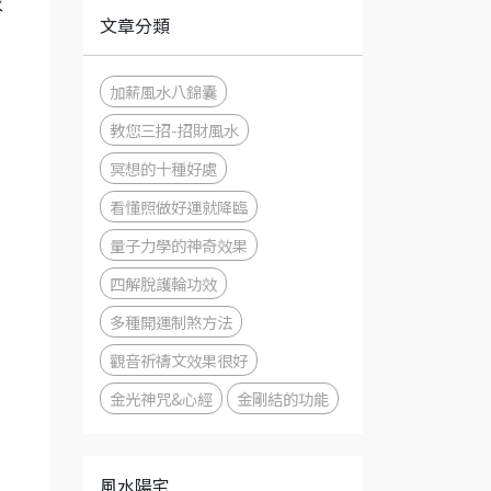
求
文章分類
加薪風水八錦囊
教您三招-招財風水
冥想的十種好處
看懂照做好運就降臨
量子力學的神奇效果
四解脫護輪功效
多種開運制煞方法
觀音祈禱文效果很好
金光神咒&心經
金剛結的功能
風水陽宅