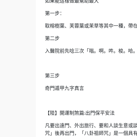
如果能這樣做最幫助最大
第一步：
取榕樹葉、芙蓉葉或茉草等其中一種，帶
第二步
入醫院前先唸三次「嗡。啊。吽。梭。哈
第三步
奇門遁甲九字真言
【陸】開運制煞篇
出門保平安法
:
凡要出遠門、外出旅行、要和人談生意或
咒」後再出門，「八卦祖師咒」是一個具