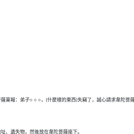
薩稟報：弟子○
○
○，
什麼樣的東西
失竊了，誠心請求韋陀菩
(
)
地址、遺失物，然後放在韋陀菩薩座下。