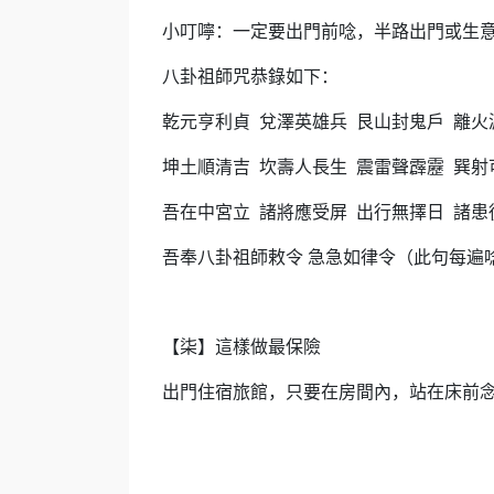
小叮嚀：一定要出門前唸，半路出門或生
八卦祖師咒恭錄如下：
乾元亨利貞
兌澤英雄兵
艮山封鬼戶
離火
坤土順清吉
坎壽人長生
震雷聲霹靂
巽射
吾在中宮立
諸將應受屏
出行無擇日
諸患
吾奉八卦祖師敕令
急急如律令（此句每遍
【柒】這樣做最保險
出門住宿旅館，只要在房間內，站在床前