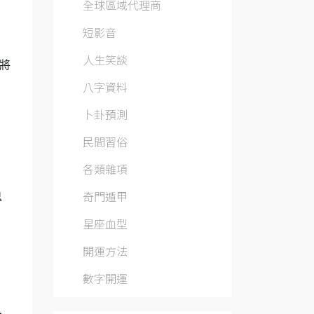
全球區域代理商
短影音
人生笑談
將
八字資料
卜卦預測
民間習俗
各類雜項
奇門遁甲
鬼
，
星座血型
開運方法
數字開運