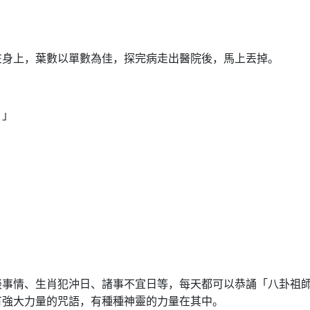
在身上，葉數以單數為佳，探完病走出醫院後，馬上丟掉。
。」
談事情、生肖犯沖日、諸事不宜日等，每天都可以恭誦「八卦祖
有強大力量的咒語，有種種神靈的力量在其中。