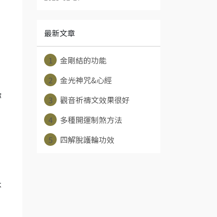
最新文章
1
金剛結的功能
2
金光神咒&心經
你
3
觀音祈禱文效果很好
4
多種開運制煞方法
5
四解脫護輪功效
不