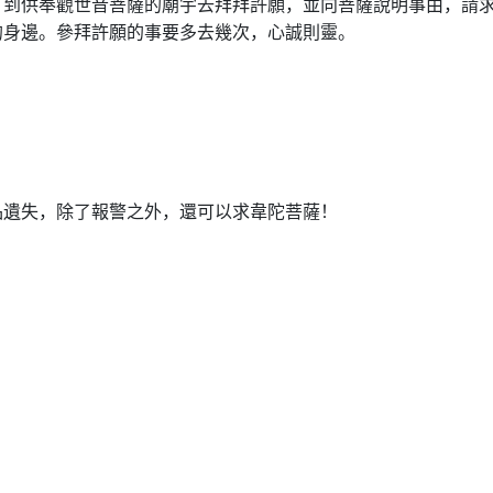
，到供奉觀世音菩薩的廟宇去拜拜許願，並向菩薩說明事由，請
的身邊。參拜許願的事要多去幾次，心誠則靈。
品遺失，除了報警之外，還可以求韋陀菩薩！