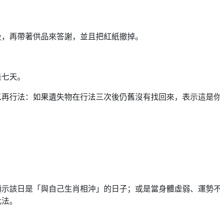
後，再帶著供品來答謝，並且把紅紙撤掉。
是七天。
以再行法：如果遺失物在行法三次後仍舊沒有找回來，表示這是
顯示該日是「與自己生肖相沖」的日子；或是當身體虛弱、運勢
此法。