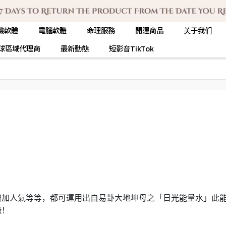
機軟體
電腦軟體
命理服務
開運商品
关于我们
球區域代理商
最新動態
短影音TikTok
增加人氣等等，都可運用出自易卦大地坤母之「日光能量水」此
緣！