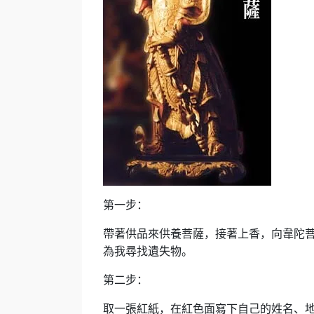
第一步：
帶著供品來供養菩薩，接著上香，向韋陀菩
為我尋找遺失物。
第二步：
取一張紅紙，在紅色面寫下自己的姓名、