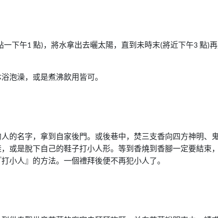
點一下午
點
，將水拿出去曬太陽，直到未時末
將近下午
點
再
1
)
(
3
)
沐浴泡澡，或是煮沸飲用皆可。
的人的名字，拿到自家後門。或後巷中，焚三支香向四方神明、
鞋，或是脫下自己的鞋子打小人形。等到香燒到香腳一定要結束
『打小人』的方法。一個禮拜後便不再犯小人了。