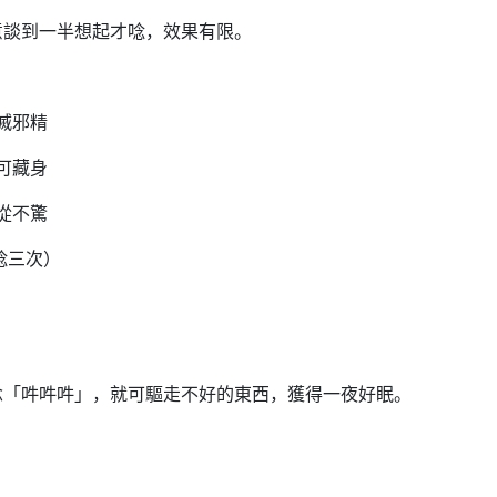
意談到一半想起才唸，效果有限。
滅邪精
可藏身
從不驚
唸三次）
念「吽吽吽」，就可驅走不好的東西，獲得一夜好眠。