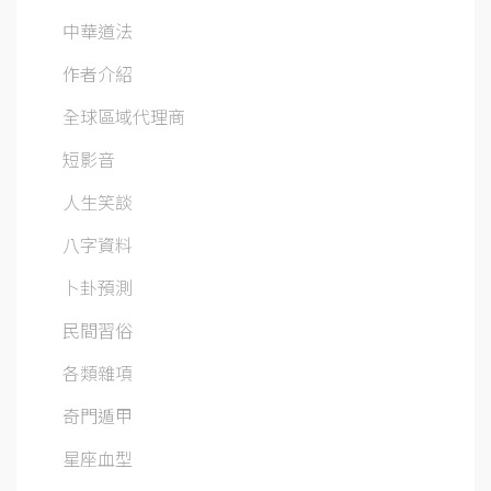
中華道法
作者介紹
全球區域代理商
短影音
人生笑談
八字資料
卜卦預測
民間習俗
各類雜項
奇門遁甲
星座血型