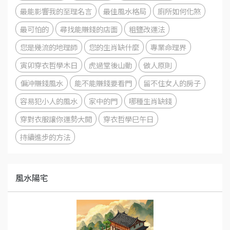
最能影響我的至理名言
最佳風水格局
廁所如何化煞
最可怕的
尋找能賺錢的店面
粗鹽改運法
您是幾流的地理師
您的生肖缺什麼
專業命理界
寅卯穿衣哲學木日
虎過堂後山動
做人原則
偏沖賺錢風水
能不能賺錢要看門
留不住女人的房子
容易犯小人的風水
家中的門
哪種生肖缺錢
穿對衣服讓你運勢大開
穿衣哲學巳午日
持續進步的方法
風水陽宅