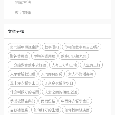
開運方法
數字開運
文章分類
奇門遁甲轉運金牌
數字環扣
你相信數字有吉凶嗎?
財神香用途
除晦神香用途
數字DNA第九集
一分鐘教會數字求好運
人有三好和三壞
人生有三好
人呆看臉就知道
入門即見廚房
女人不醋活寡婦
丑未穿衣哲學土日
子亥穿衣哲學水日
什麼叫做好的老闆
夫妻之間的相處之道
手機號碼吉與兇
民間俚語
申酉穿衣哲學金日
吉數補運篇
如何好好的生活
如何找賺錢店面