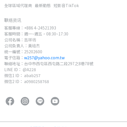
全球區域代理商
最新動態
短影音TikTok
联络资讯
客服專線：+886 4-24521393
客服時間：週一~週五，08:30~17:30
公司名稱：吉祥坊
公司負責人：黃培杰
統一編號：25202600
電子信箱：
w257@yahoo.com.tw
聯絡地址：台中市西屯區西屯路二段297之8巷78號
LINE ID： @A228
微信1 ID： abab257
微信2 ID： a0980258768