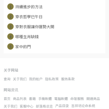
1
持續進步的方法
2
穿衣哲學巳午日
3
穿對衣服讓你運勢大開
4
哪種生肖缺錢
5
家中的門
关于网站
查询
关于我们
我的帐户
隐私政策
服务条款
网站资讯
首页
商品列表
書籍
手機軟體
電腦軟體
命理服務
開運商品
产品目录
吉祥坊论命系统
关于我们
客服中心
部落格总览