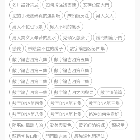
名片設計禁忌
如何增強讀書運
安神位開大門
您的手機號碼真的選對嗎
床廁廳房灶
男人女人
男人不忙也很累
男人不利的風水
男人爽女人辛苦的風水
禿頭又怎麼了
房門對廁所門
戀愛
賺錢留不住的房子
數字論吉凶第四集
數字論吉凶第六集
數字論吉凶第五集
數字論吉凶第三集
數字論吉凶第八集
數字論吉凶第二集
數字論吉凶第七集
數字論吉凶第一集
數字論吉凶之因與果
數字價值篇
數字DNA第四集
數字DNA第五集
數字DNA第三集
數字DNA第八集
數字DNA第七集
路沖如何生意好
陽宅結構斷吉凶
愛美與愛色
黃老師論婚嫁
龍過堂
龍過堂後山動
開門斷吉凶
最強錢包開運法