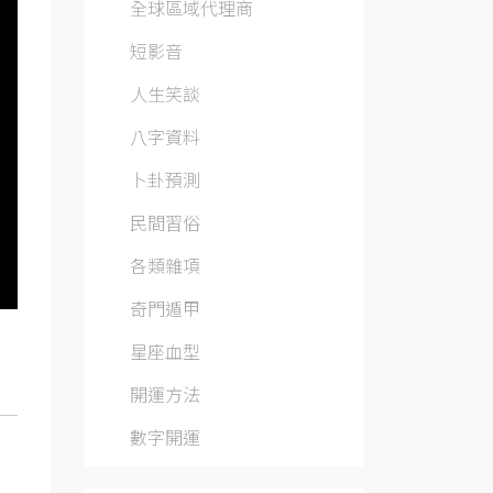
全球區域代理商
短影音
人生笑談
八字資料
卜卦預測
民間習俗
各類雜項
奇門遁甲
星座血型
開運方法
數字開運