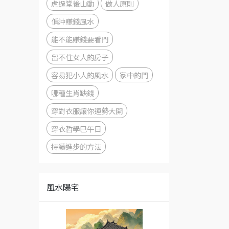
虎過堂後山動
做人原則
偏沖賺錢風水
能不能賺錢要看門
留不住女人的房子
容易犯小人的風水
家中的門
哪種生肖缺錢
穿對衣服讓你運勢大開
穿衣哲學巳午日
持續進步的方法
風水陽宅