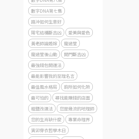
數字DNA第七集
路沖如何生意好
陽宅結構斷吉凶
愛美與愛色
黃老師論婚嫁
龍過堂
龍過堂後山動
開門斷吉凶
最強錢包開運法
最能影響我的至理名言
最佳風水格局
廁所如何化煞
最可怕的
尋找能賺錢的店面
粗鹽改運法
您是幾流的地理師
您的生肖缺什麼
專業命理界
寅卯穿衣哲學木日