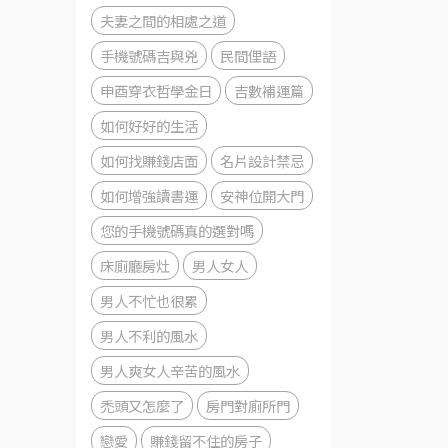
夫妻之間的相處之道
手機號碼吉與兇
民間俚語
申酉穿衣哲學金日
吉數補運篇
如何好好的生活
如何找賺錢店面
名片設計禁忌
如何增強讀書運
安神位開大門
您的手機號碼真的選對嗎
床廁廳房灶
男人女人
男人不忙也很累
男人不利的風水
男人爽女人辛苦的風水
禿頭又怎麼了
房門對廁所門
戀愛
賺錢留不住的房子