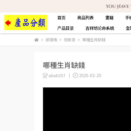
首页
商品列表
書籍
手
产品目录
吉祥坊论命系统
全
部落格
短影音
哪種生肖缺錢
哪種生肖缺錢
abab257
2025-02-20