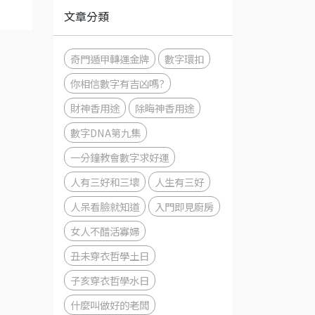
文章分類
奇門遁甲轉運金牌
數字環扣
你相信數字有吉凶嗎?
財神香用途
除晦神香用途
數字DNA第九集
一分鐘教會數字求好運
人有三好和三壞
人生有三好
人呆看臉就知道
入門即見廚房
女人不醋活寡婦
丑未穿衣哲學土日
子亥穿衣哲學水日
什麼叫做好的老闆