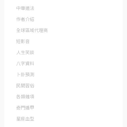
中華道法
作者介紹
全球區域代理商
短影音
人生笑談
八字資料
卜卦預測
民間習俗
各類雜項
奇門遁甲
星座血型