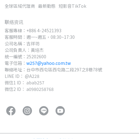
全球區域代理商
最新動態
短影音TikTok
联络资讯
客服專線：+886 4-24521393
客服時間：週一~週五，08:30~17:30
公司名稱：吉祥坊
公司負責人：黃培杰
統一編號：25202600
電子信箱：
w257@yahoo.com.tw
聯絡地址：台中市西屯區西屯路二段297之8巷78號
LINE ID： @A228
微信1 ID： abab257
微信2 ID： a0980258768