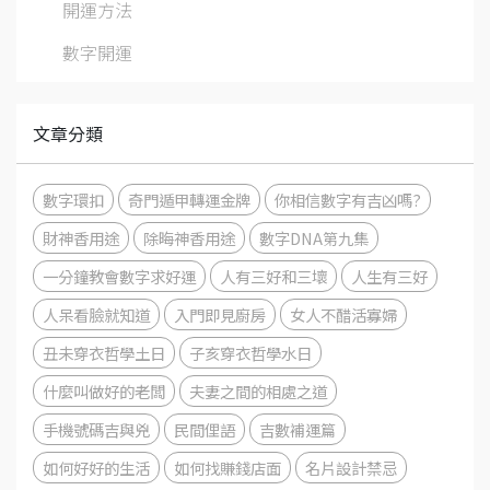
開運方法
數字開運
文章分類
數字環扣
奇門遁甲轉運金牌
你相信數字有吉凶嗎?
財神香用途
除晦神香用途
數字DNA第九集
一分鐘教會數字求好運
人有三好和三壞
人生有三好
人呆看臉就知道
入門即見廚房
女人不醋活寡婦
丑未穿衣哲學土日
子亥穿衣哲學水日
什麼叫做好的老闆
夫妻之間的相處之道
手機號碼吉與兇
民間俚語
吉數補運篇
如何好好的生活
如何找賺錢店面
名片設計禁忌