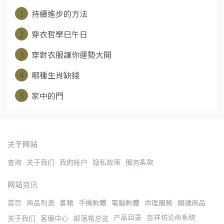
1
持續進步的方法
2
穿衣哲學巳午日
3
穿對衣服讓你運勢大開
4
哪種生肖缺錢
5
家中的門
关于网站
查询
关于我们
我的帐户
隐私政策
服务条款
网站资讯
首页
商品列表
書籍
手機軟體
電腦軟體
命理服務
開運商品
产品目录
吉祥坊论命系统
关于我们
客服中心
部落格总览