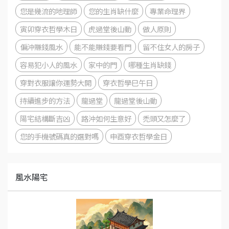
您是幾流的地理師
您的生肖缺什麼
專業命理界
寅卯穿衣哲學木日
虎過堂後山動
做人原則
偏沖賺錢風水
能不能賺錢要看門
留不住女人的房子
容易犯小人的風水
家中的門
哪種生肖缺錢
穿對衣服讓你運勢大開
穿衣哲學巳午日
持續進步的方法
龍過堂
龍過堂後山動
陽宅結構斷吉凶
路沖如何生意好
禿頭又怎麼了
您的手機號碼真的選對嗎
申酉穿衣哲學金日
風水陽宅