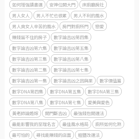
如何增強讀書運
安神位開大門
床廁廳房灶
男人女人
男人不忙也很累
男人不利的風水
男人爽女人辛苦的風水
房門對廁所門
戀愛
賺錢留不住的房子
數字論吉凶第四集
數字論吉凶第六集
數字論吉凶第五集
數字論吉凶第三集
數字論吉凶第八集
數字論吉凶第二集
數字論吉凶第七集
數字論吉凶第一集
數字論吉凶之因與果
數字價值篇
數字DNA第四集
數字DNA第五集
數字DNA第三集
數字DNA第八集
數字DNA第七集
愛美與愛色
黃老師論婚嫁
開門斷吉凶
最強錢包開運法
最能影響我的至理名言
最佳風水格局
廁所如何化煞
最可怕的
尋找能賺錢的店面
粗鹽改運法