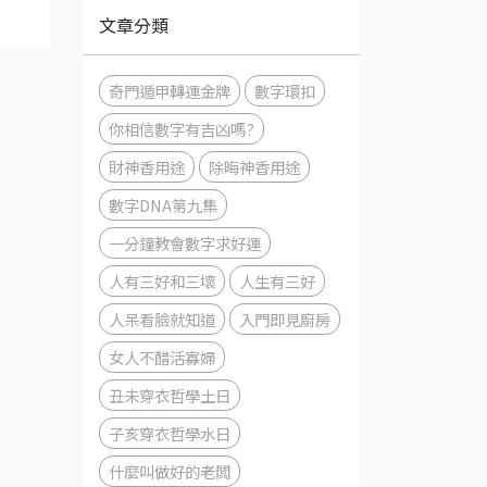
文章分類
奇門遁甲轉運金牌
數字環扣
你相信數字有吉凶嗎?
財神香用途
除晦神香用途
數字DNA第九集
一分鐘教會數字求好運
人有三好和三壞
人生有三好
人呆看臉就知道
入門即見廚房
女人不醋活寡婦
丑未穿衣哲學土日
子亥穿衣哲學水日
什麼叫做好的老闆