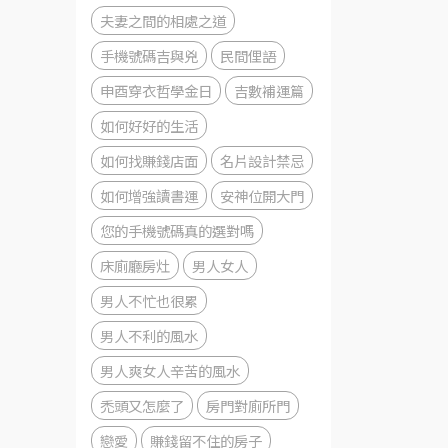
夫妻之間的相處之道
手機號碼吉與兇
民間俚語
申酉穿衣哲學金日
吉數補運篇
如何好好的生活
如何找賺錢店面
名片設計禁忌
如何增強讀書運
安神位開大門
您的手機號碼真的選對嗎
床廁廳房灶
男人女人
男人不忙也很累
男人不利的風水
男人爽女人辛苦的風水
禿頭又怎麼了
房門對廁所門
戀愛
賺錢留不住的房子