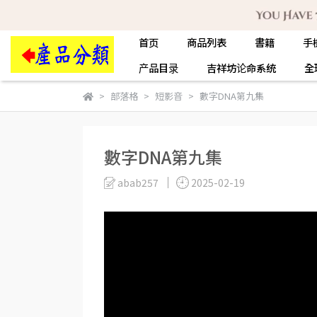
首页
商品列表
書籍
手
产品目录
吉祥坊论命系统
全
部落格
短影音
數字DNA第九集
數字DNA第九集
abab257
2025-02-19