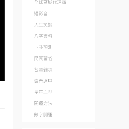
全球區域代理商
短影音
人生笑談
八字資料
卜卦預測
民間習俗
各類雜項
奇門遁甲
星座血型
開運方法
數字開運