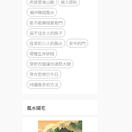
虎過堂後山動
做人原則
偏沖賺錢風水
能不能賺錢要看門
留不住女人的房子
容易犯小人的風水
家中的門
哪種生肖缺錢
穿對衣服讓你運勢大開
穿衣哲學巳午日
持續進步的方法
風水陽宅