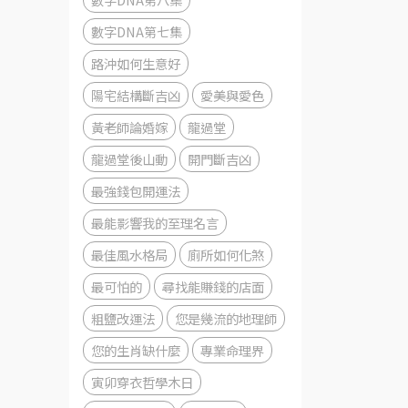
數字DNA第七集
路沖如何生意好
陽宅結構斷吉凶
愛美與愛色
黃老師論婚嫁
龍過堂
龍過堂後山動
開門斷吉凶
最強錢包開運法
最能影響我的至理名言
最佳風水格局
廁所如何化煞
最可怕的
尋找能賺錢的店面
粗鹽改運法
您是幾流的地理師
您的生肖缺什麼
專業命理界
寅卯穿衣哲學木日