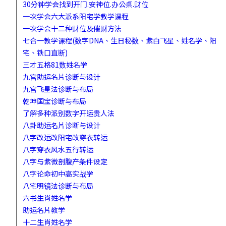
30分钟学会找到开门.安神位.办公桌.财位
一次学会六大派系阳宅学教学课程
一次学会十二种财位及催财方法
七合一教学课程(数字DNA、生日秘数、紫白飞星、姓名学、阳
宅、铁口直断)
三才五格81数姓名学
九宫助运名片诊断与设计
九宫飞星法诊断与布局
乾坤国宝诊断与布局
了解多种派别数字开运贵人法
八卦助运名片诊断与设计
八字改运改阳宅改穿衣转运
八字穿衣风水五行转运
八字与紫微剖腹产条件设定
八字论命初中高实战学
八宅明镜法诊断与布局
六书生肖姓名学
助运名片教学
十二生肖姓名学