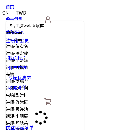
首页
CN ｜ TWD
商品列表
手机/电脑web版软体
会员登入
開運商品
热卖商品
注册新会员
讲师-陈宥名
讲师-蔡宏骏
我的帐户
讲师-丁法娟
讲师-黄恒堉
订单查询
书籍
专属优惠券
讲师-李瑞华
收藏清单
讲师-刘芳利
电脑版软件
讲师-许紫捷
讲师-黄连池
講師-李羽宸
讲师-邱秋美
前往收藏清单
讲师-蔡志祥