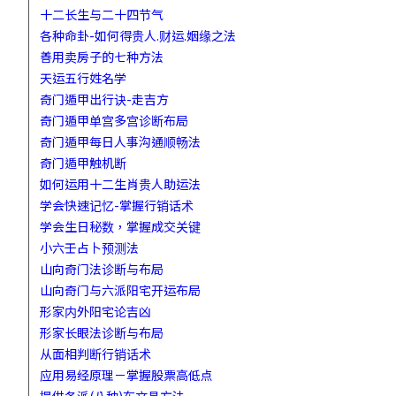
十二长生与二十四节气
各种命卦-如何得贵人.财运.姻缘之法
善用卖房子的七种方法
天运五行姓名学
奇门遁甲出行诀-走吉方
奇门遁甲单宫多宫诊断布局
奇门遁甲每日人事沟通顺畅法
奇门遁甲触机断
如何运用十二生肖贵人助运法
学会快速记忆-掌握行销话术
学会生日秘数，掌握成交关键
小六壬占卜预测法
山向奇门法诊断与布局
山向奇门与六派阳宅开运布局
形家内外阳宅论吉凶
形家长眼法诊断与布局
从面相判断行销话术
应用易经原理－掌握股票高低点