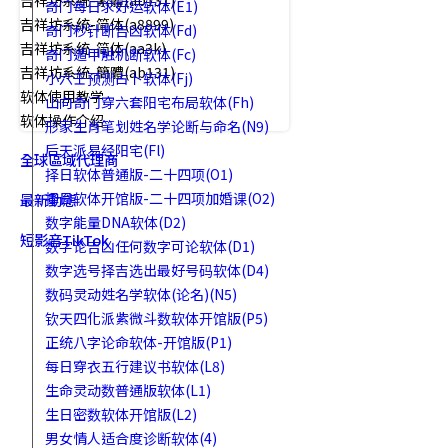
吉祥坊系統-繁體(ab131)
奇门每日求好运软体(E1)
吉祥坊系统-简体(a8899)
奇门秒针断吉凶软体(Fd)
吉祥坊系统-简体(aa3k)
奇门遁甲触机断软体(Fc)
吉祥坊系統-簡體(ab131)
小六壬预测占卜软体(Fj)
软体使用教学
山向奇门穿六套阳宅布局软体(Fh)
软体操作介绍
形家生肖笔划姓名学论断与命名(N9)
后天派易经阳宅(Fl)
全球區域代理商
择日软体普通版-二十四项(O1)
择日软体开馆版-二十四项加婚课(O2)
最新動態
数字能量DNA软体(D2)
短影音TikTok
数字论吉凶任何数字可论软体(D1)
数字选号择吉选出最好号码软体(D4)
数码灵动姓名学软体(论名)(N5)
钦天四化派紫微斗数软体开馆版(P5)
正统八字论命软体-开馆版(P1)
每日穿衣五行建议书软体(L8)
生命灵动数普通版软体(L1)
生日密数软体开馆版(L2)
男女情人适合度诊断软体(4)