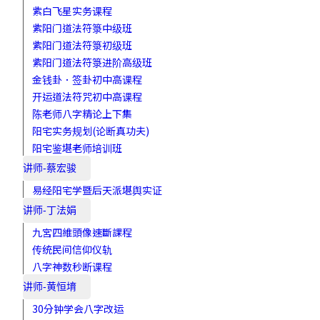
紫白飞星实务课程
紫阳门道法符箓中级班
紫阳门道法符箓初级班
紫阳门道法符箓进阶高级班
金钱卦．签卦初中高课程
开运道法符咒初中高课程
陈老师八字精论上下集
阳宅实务规划(论断真功夫)
阳宅鉴堪老师培训班
讲师-蔡宏骏
易经阳宅学暨后天派堪舆实证
讲师-丁法娟
九宮四維頭像速斷課程
传统民间信仰仪轨
八字神数秒断课程
讲师-黄恒堉
30分钟学会八字改运