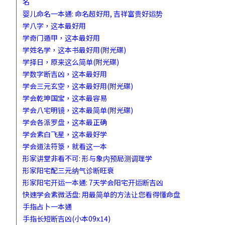
名
婴儿命名一本通: 命名超好用, 吉祥富贵好运势
学八字，这本最好用
学奇门遁甲，这本最好用
学姓名学，这本书最好用(附光碟)
学择日，原来这么简单(附光碟)
学数字断吉凶，这本最好用
学会三元玄空，这本最好用(附光碟)
学会乾坤国宝，这本最容易
学会八宅明镜，这本最简单(附光碟)
学会各派罗盘，这本最正确
学会紫白飞星，这本最好学
学会道法符箓，就看这一本
形家讲堂非看不可: 形与象内预局测调理学
形家阳宅配三元纳气诊断旺衰
形家阳宅开运一本通: 7天学会阳宅开运断吉凶
快速学会紫微活盘: 用最简单的方法让您看得懂命盘
手指占卜一本通
手指长短断吉凶(小本09x14)