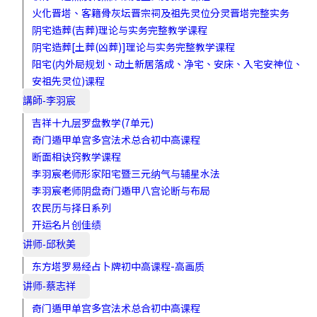
火化晋塔、客籍骨灰坛晋宗祠及祖先灵位分灵晋塔完整实务
阴宅造葬(吉葬)理论与实务完整教学课程
阴宅造葬[土葬(凶葬)]理论与实务完整教学课程
阳宅(内外局规划、动土新居落成、净宅、安床、入宅安神位、
安祖先灵位)课程
講師-李羽宸
吉祥十九层罗盘教学(7单元)
奇门遁甲单宫多宫法术总合初中高课程
断面相诀窍教学课程
李羽宸老师形家阳宅暨三元纳气与辅星水法
李羽宸老师阴盘奇门遁甲八宫论断与布局
农民历与择日系列
开运名片创佳绩
讲师-邱秋美
东方塔罗易经占卜牌初中高课程-高画质
讲师-蔡志祥
奇门遁甲单宫多宫法术总合初中高课程