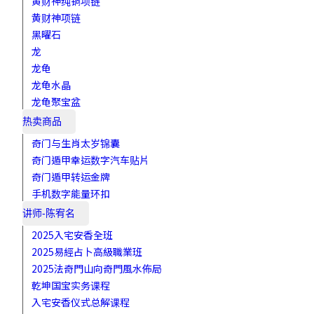
黄财神纯铜项链
黄财神项链
黑曜石
龙
龙龟
龙龟水晶
龙龟聚宝盆
热卖商品
奇门与生肖太岁锦囊
奇门遁甲幸运数字汽车贴片
奇门遁甲转运金牌
手机数字能量环扣
讲师-陈宥名
2025入宅安香全班
2025易經占卜高級職業班
2025法奇門山向奇門風水佈局
乾坤国宝实务课程
入宅安香仪式总解课程