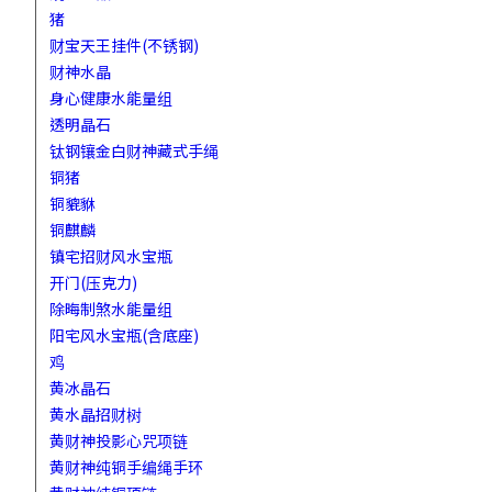
猪
财宝天王挂件(不锈钢)
财神水晶
身心健康水能量组
透明晶石
钛钢镶金白财神藏式手绳
铜猪
铜貔貅
铜麒麟
镇宅招财风水宝瓶
开门(压克力)
除晦制煞水能量组
阳宅风水宝瓶(含底座)
鸡
黄冰晶石
黄水晶招财树
黄财神投影心咒项链
黄财神纯铜手编绳手环