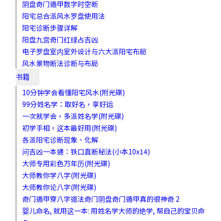
阴盘奇门遁甲数字时空断
阳宅总合派风水罗盘使用法
阳宅诊断步骤详解
阳盘九宫奇门红绿占吉凶
电子罗盘室内室外设计与六大派阳宅布局
风水景物断法诊断与布局
书籍
10分钟学会看懂阳宅风水(附光碟)
99分姓名学：取好名，享好运
一次就学会，多派姓名学(附光碟)
初学手相，这本最好用(附光碟)
各派阳宅诊断现象、化解
问吉凶一本通：铁口直断秘法(小本10x14)
大师专用彩色万年历(附光碟)
大师教你学八字(附光碟)
大师教你论八字(附光碟)
奇门遁甲穿八字道法奇门阴盘奇门遁甲真的很神奇 2
婴儿命名, 就用这一本: 用姓名学大师的绝学, 帮自己的宝贝命