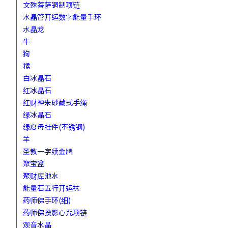
文殊菩萨铜制项链
水晶管开运数字能量手环
水晶龙
牛
狗
猴
白冰晶石
红冰晶石
红财神朱砂藏式手绳
绿冰晶石
绿度母挂件(不锈钢)
羊
圣教一字续金牌
聚宝盆
聚财库池水
能量石五行开运袜
药师佛手环(细)
药师佛投影心咒项链
观音水晶