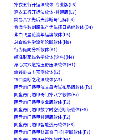
穿衣五行开运法软体-专业版(L6)
穿衣五行开运法软体-普通版(L7)
简易八字先后天诊断与化解(L4)
紫微斗数剖腹生产优生择日系统软体(O4)
紫白飞星论流年运势软体(L5)
总合姓名学流年论断软体(N8)
行为倾向分析软体(A1)
超准形家姓名学软体(论名)(N4)
身心灵穴道指压舒压法软体(H1)
金钱卦占卜预测软体(i2)
铁口直断之秘法软体(A3)
阴盘奇门遁甲催文昌考试布局版软体(F9)
阴盘奇门遁甲奇门穿八字软体(Fa)
阴盘奇门遁甲专业版软体(F3)
阴盘奇门遁甲数字时空论断版软体(F6)
阴盘奇门遁甲普通版软体(F2)
阴盘奇门遁甲智能选局软体(F8)
阴盘奇门遁甲财富奇门+时空断软体(F7)
阴盘奇门遁甲开馆版软体(F5)