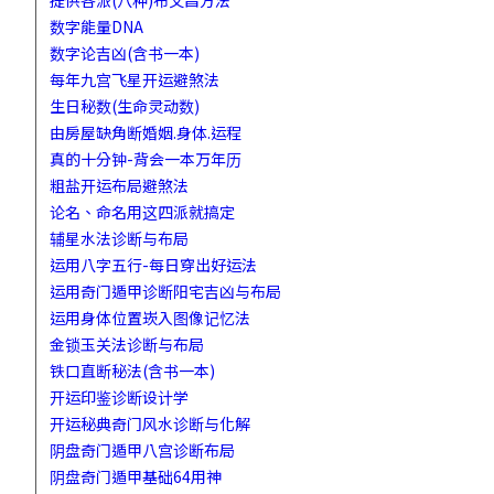
提供各派(八种)布文昌方法
数字能量DNA
数字论吉凶(含书一本)
每年九宫飞星开运避煞法
生日秘数(生命灵动数)
由房屋缺角断婚姻.身体.运程
真的十分钟-背会一本万年历
粗盐开运布局避煞法
论名、命名用这四派就搞定
辅星水法诊断与布局
运用八字五行-每日穿出好运法
运用奇门遁甲诊断阳宅吉凶与布局
运用身体位置崁入图像记忆法
金锁玉关法诊断与布局
铁口直断秘法(含书一本)
开运印鉴诊断设计学
开运秘典奇门风水诊断与化解
阴盘奇门遁甲八宫诊断布局
阴盘奇门遁甲基础64用神