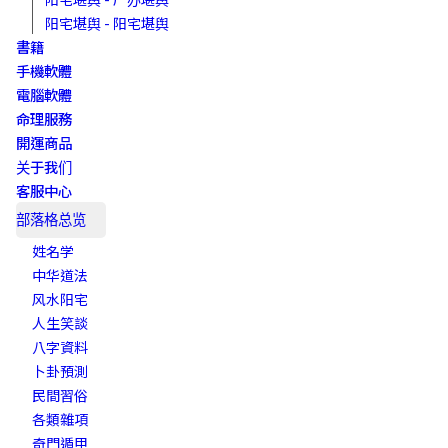
阳宅堪舆 - 阳宅堪舆
書籍
手機軟體
電腦軟體
命理服務
開運商品
关于我们
客服中心
部落格总览
姓名学
中华道法
风水阳宅
人生笑談
八字資料
卜卦預測
民間習俗
各類雜項
奇門遁甲