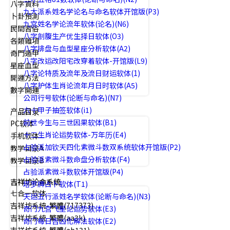
八字資料
九大派系姓名学论名与命名软体开馆版(P3)
卜卦預測
九宫姓名学论流年软体(论名)(N6)
民間習俗
八字剖腹生产优生择日软体(O3)
各類雜項
八字排盘与血型星座分析软体(A2)
奇門遁甲
八字改运改阳宅改穿着软体-开馆版(L9)
星座血型
八字论特质及流年及流日财运软体(1)
開運方法
八字护体生肖论流年月日时软体(A5)
數字開運
公司行号软体(论断与命名)(N7)
六十甲子抽签软体(i1)
产品目录
前世今生与三世因果软体(B1)
PC软体
十二生肖论运势软体-万年历(E4)
手机软体
占验派加钦天四化紫微斗数双系统软体开馆版(P2)
教学目录A
占验派紫微斗数命盘分析软体(F4)
教学目录B
占验派紫微斗数软体开馆版(P4)
吉祥坊论命系统
塔罗牌占卜软体(T1)
七合一软体
天运五行派姓名学软体(论断与命名)(N3)
吉祥坊系統-繁體(717373)
奇门九宫飞星论运势软体(E3)
吉祥坊系統-繁體(aa3k)
奇门每日吉凶化解法软体(E2)