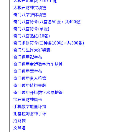
太极石能量数字DIY手链
太极石财神咒项链
奇门八字护体项链
奇门八宫符令(八宫各50张，共400张)
奇门八宫符令(单张)
奇门八宫贴纸(16张)
奇门求财符令(三种各100张，共300张)
奇门与生肖太岁锦囊
奇门遁甲卍字布
奇门遁甲幸运数字汽车贴片
奇门遁甲罡字布
奇门遁甲贵人符管
奇门遁甲转运金牌
奇门遁甲开运数字水晶护管
宝石黄财神唐卡
手机数字能量环扣
扎基拉姆财神手环
招财袋
文昌塔