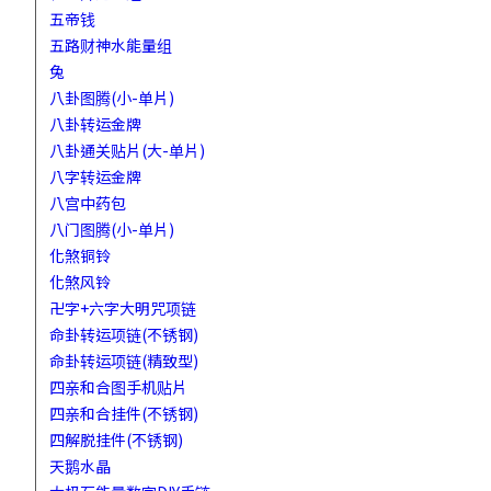
五帝钱
五路财神水能量组
兔
八卦图腾(小-单片)
八卦转运金牌
八卦通关贴片(大-单片)
八字转运金牌
八宫中药包
八门图腾(小-单片)
化煞铜铃
化煞风铃
卍字+六字大明咒项链
命卦转运项链(不锈钢)
命卦转运项链(精致型)
四亲和合图手机贴片
四亲和合挂件(不锈钢)
四解脱挂件(不锈钢)
天鹅水晶