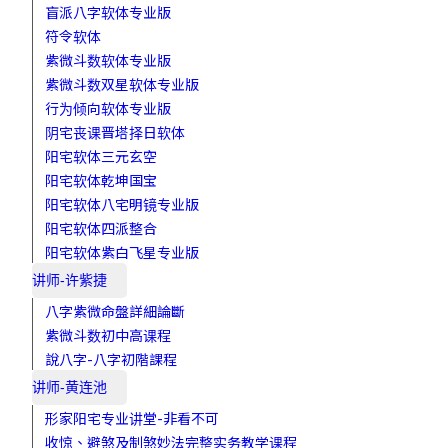
盲派八字软体专业版
符令软体
紫微斗数软体专业版
紫微斗数双星软体专业版
行为倾向软体专业版
阴宅丧课晋塔择日软体
阳宅软体三元玄空
阳宅软体乾坤国宝
阳宅软体八宅明镜专业版
阳宅软体四派整合
阳宅软体紫白飞星专业版
讲师-许紫捷
八字紫微命盤詳細論斷
紫微斗数初中高课程
說八字-八字初階課程
讲师-黄连池
形家阳宅专业讲堂-非看不可
收惊、避煞及制煞妙法完整实务教学课程