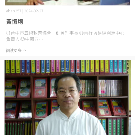
abab257 | 2024-02-27
黃恆堉
◎台中市五術教育協會 創會理事長 ◎吉祥坊易經開運中心
負責人 ◎中國五⋯
阅读更多 ->